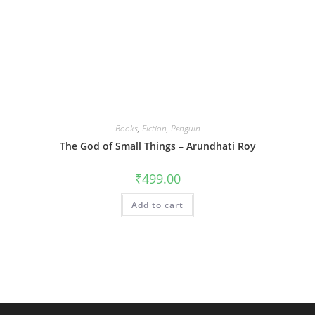
Books
,
Fiction
,
Penguin
The God of Small Things – Arundhati Roy
₹
499.00
Add to cart