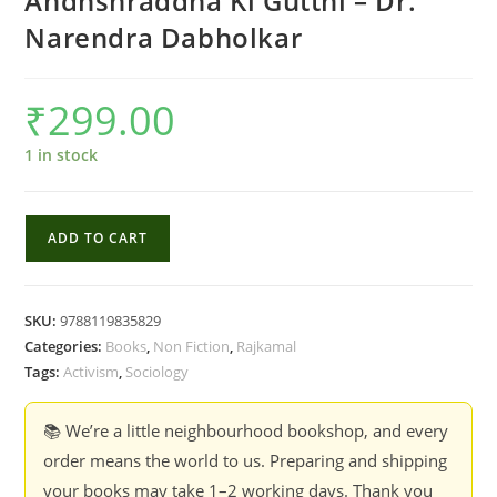
Andhshraddha Ki Gutthi – Dr.
Narendra Dabholkar
₹
299.00
1 in stock
Andhshraddha
ADD TO CART
Ki
Gutthi
-
SKU:
9788119835829
Dr.
Categories:
Books
,
Non Fiction
,
Rajkamal
Narendra
Tags:
Activism
,
Sociology
Dabholkar
quantity
📚 We’re a little neighbourhood bookshop, and every
order means the world to us. Preparing and shipping
your books may take 1–2 working days. Thank you