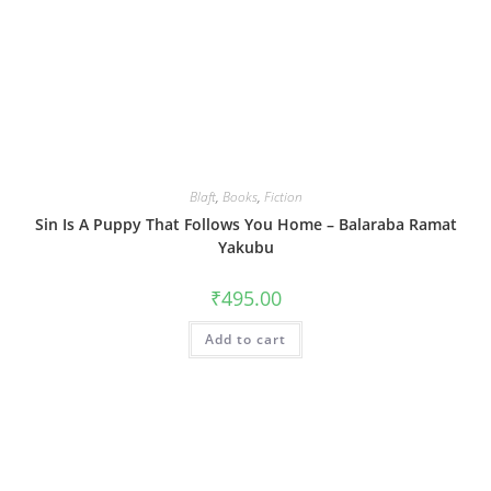
Blaft
,
Books
,
Fiction
Sin Is A Puppy That Follows You Home – Balaraba Ramat
Yakubu
₹
495.00
Add to cart