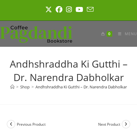
Skip
to
content
0
MENU
Andhshraddha Ki Gutthi –
Dr. Narendra Dabholkar
>
Shop
>
Andhshraddha Ki Gutthi – Dr. Narendra Dabholkar
Previous Product
Next Product