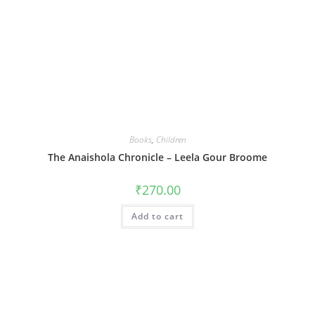
Books
,
Children
The Anaishola Chronicle – Leela Gour Broome
₹
270.00
Add to cart