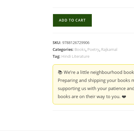
Dekhani
ADD TO CART
-
भालचन्द्र
नेमाड़े
SKU:
9788126729906
quantity
Categories:
Books
,
Poetry
,
Rajkamal
Tag:
Hindi Literature
📚 We’re a little neighbourhood boo
Preparing and shipping your books m
supporting us with your patience and
books are on their way to you. ❤️