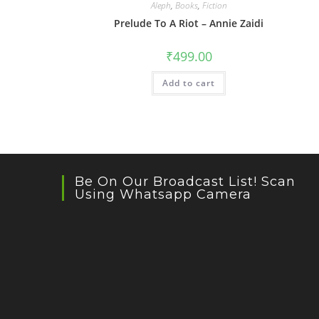
Aleph
,
Books
,
Fiction
Prelude To A Riot – Annie Zaidi
₹
499.00
Add to cart
Be On Our Broadcast List! Scan
Using Whatsapp Camera