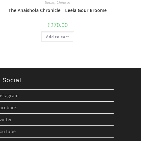
Books
,
Children
The Anaishola Chronicle – Leela Gour Broome
₹
270.00
Add to cart
Social
nstagram
acebook
witter
ouTube