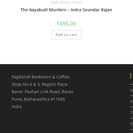
Blaft
,
Books
,
Fiction
The Aayakudi Murders – Indra Soundar Rajan
₹
495.00
Add to cart
Pagdandi Bookstore & Coffee,
Shop No.6 & 9, Regent Plaza
I
Baner Pashan Link Road, Baner
Pune
,
Maharashtra
411045
F
India
T
Y